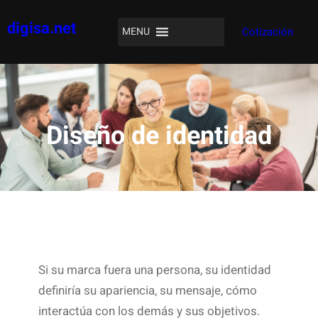
Saltar
digisa.net
al
MENU
Cotización
contenido
Diseño de identidad
Si su marca fuera una persona, su identidad
definiría su apariencia, su mensaje, cómo
interactúa con los demás y sus objetivos.